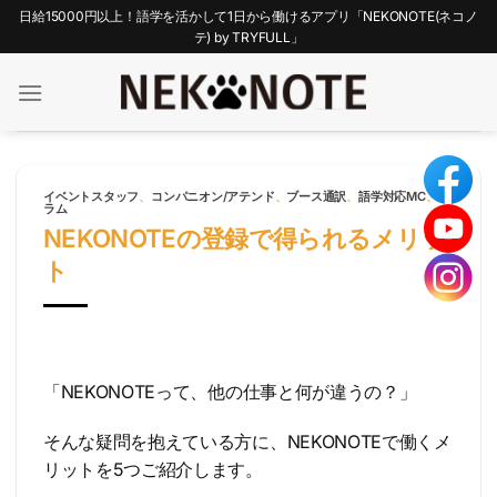
Skip
日給15000円以上！語学を活かして1日から働けるアプリ「NEKONOTE(ネコノ
to
テ) by TRYFULL」
content
イベントスタッフ
、
コンパニオン/アテンド
、
ブース通訳
、
語学対応MC
、
コ
ラム
NEKONOTEの登録で得られるメリッ
ト
「NEKONOTEって、他の仕事と何が違うの？」
そんな疑問を抱えている方に、NEKONOTEで働くメ
リットを5つご紹介します。