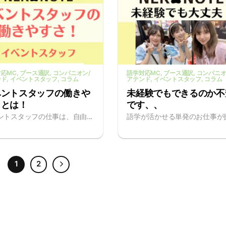
応MC
, ブース通訳
, コンパニオン/
語学対応MC
, ブース通訳
, コンパニオ
ンド
, イベントスタッフ
, コラム
アテンド
, イベントスタッフ
, コラム
ベントスタッフの働きや
未経験でもできるのか不
さとは！
です、、
ントスタッフの仕事は、自由...
語学が活かせる単発のお仕事が探.
1
2