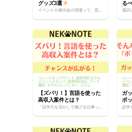
グッズ3選
る
イベントや展示会の現場って、思...
通訳
コンパニオン/アテンド
, 語学対応モデル
,
コンパ
イベントスタッフ
, 語学対応MC
, ブース
イベ
通訳
, モデルコンパニオン
, コラム
通訳
,
【ズバリ！】言語を使った
ガ
高収入案件とは？
ポ
「語学力を活かして稼げる仕事っ...
語学