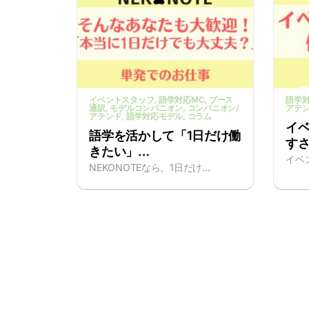
イベントスタッフ
, 語学対応MC
, ブース
語学対
通訳
, モデルコンパニオン
, コンパニオン/
アテ
アテンド
, 語学対応モデル
, コラム
イ
語学を活かして「1日だけ働
す
きたい」…
イベ
NEKONOTEなら、1日だけ...