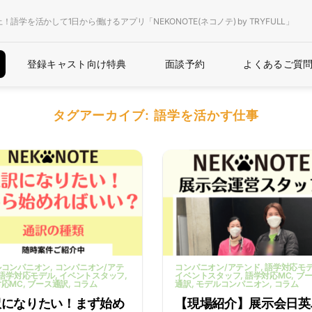
上！語学を活かして1日から働けるアプリ「NEKONOTE(ネコノテ) by TRYFULL」
登録キャスト向け特典
面談予約
よくあるご質
タグアーカイブ:
語学を活かす仕事
ルコンパニオン
, コンパニオン/アテ
コンパニオン/アテンド
, 語学対応モ
 語学対応モデル
, イベントスタッフ
,
イベントスタッフ
, 語学対応MC
, ブ
応MC
, ブース通訳
, コラム
通訳
, モデルコンパニオン
, コラム
訳になりたい！まず始め
【現場紹介】展示会日英