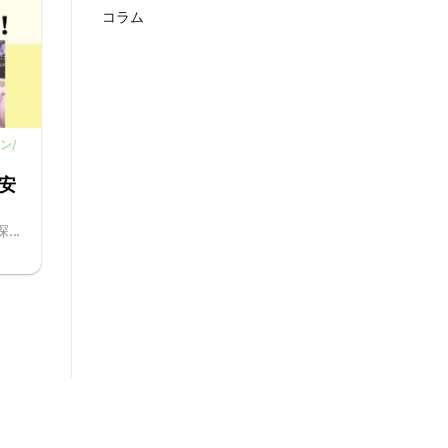
コラム
ン/
安
..