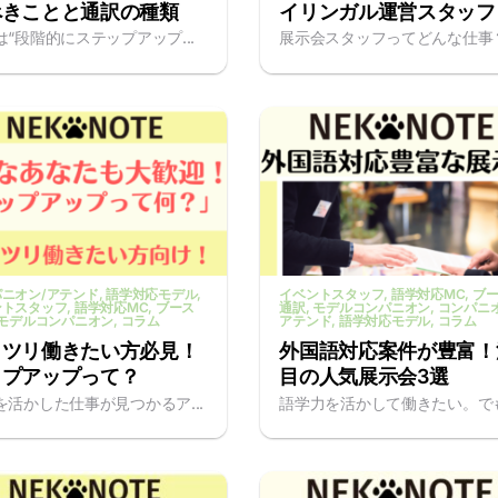
べきことと通訳の種類
イリンガル運営スタッフ
は“段階的にステップアップ...
展示会スタッフってどんな仕事？.
ニオン/アテンド
, 語学対応モデル
,
イベントスタッフ
, 語学対応MC
, ブ
ントスタッフ
, 語学対応MC
, ブース
通訳
, モデルコンパニオン
, コンパニ
 モデルコンパニオン
, コラム
アテンド
, 語学対応モデル
, コラム
ッツリ働きたい方必見！
外国語対応案件が豊富！
ップアップって？
目の人気展示会3選
を活かした仕事が見つかるア...
語学力を活かして働きたい。でも.